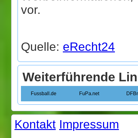
vor.
Quelle:
eRecht24
Weiterführende Li
Fussball.de
FuPa.net
DFBn
Kontakt
Impressum