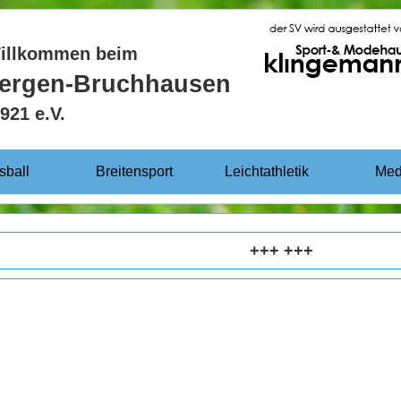
Willkommen beim
bergen-Bruchhausen
921 e.V.
sball
Breitensport
Leichtathletik
Med
+++ +++