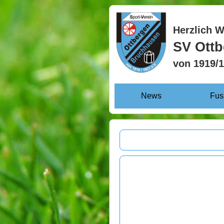
Herzlich 
SV Ott
von 1919/1
News
Fus